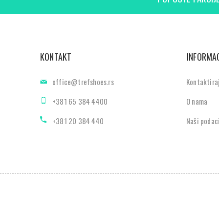
KONTAKT
INFORMAC
office@trefshoes.rs
Kontaktira
+381 65 384 4400
O nama
+381 20 384 440
Naši podac