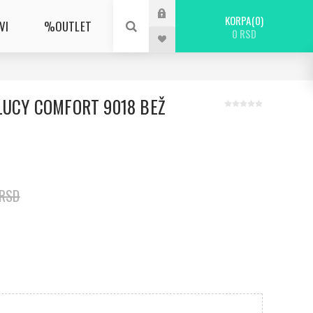
KORPA
0
VI
%OUTLET
0 RSD
LUCY COMFORT 9018 BEŽ
 RSD