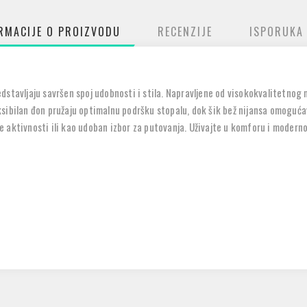
RMACIJE O PROIZVODU
RECENZIJE
ISPORUKA
stavljaju savršen spoj udobnosti i stila. Napravljene od visokokvalitetnog m
sibilan đon pružaju optimalnu podršku stopalu, dok šik bež nijansa omoguć
 aktivnosti ili kao udoban izbor za putovanja. Uživajte u komforu i modern