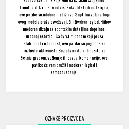
izbor za sve dame koje žele da istaknu svoj smeo i
trendi stil. Izrađene od visokokvalitetnih materijala,
ove patike su udobne i izdržljive. Suptilna zelena boja
ovog modela pruža osvežavajući i živahan izgled. Njihov
moderan dizajn sa sportskim detaljima doprinosi
urbanoj estetici. Sa čvrstim đonom koji pruža
stabilnost i udobnost, ove patike su pogodne za
različite aktivnosti. Bez obzira da li ih nosite za
šetnju gradom, vežbanje ili casual kombinacije, ove
patike će vam pružiti moderan izgled i
samopouzdanje.
OZNAKE PROIZVODA