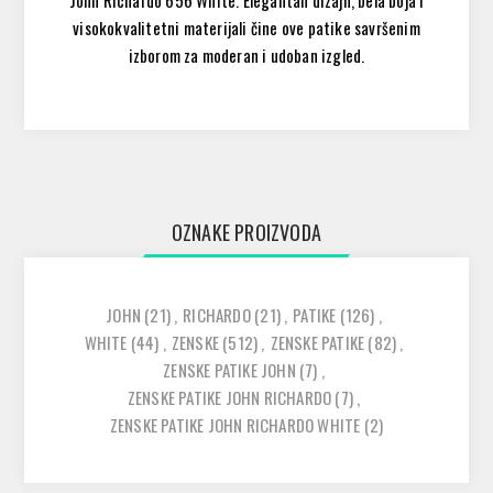
John Richardo 656 White. Elegantan dizajn, bela boja i
visokokvalitetni materijali čine ove patike savršenim
izborom za moderan i udoban izgled.
OZNAKE PROIZVODA
JOHN
(21)
,
RICHARDO
(21)
,
PATIKE
(126)
,
WHITE
(44)
,
ZENSKE
(512)
,
ZENSKE PATIKE
(82)
,
ZENSKE PATIKE JOHN
(7)
,
ZENSKE PATIKE JOHN RICHARDO
(7)
,
ZENSKE PATIKE JOHN RICHARDO WHITE
(2)