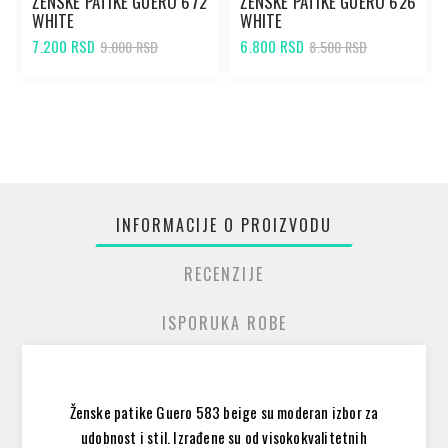
ŽENSKE PATIKE GUERO 672
ŽENSKE PATIKE GUERO 626
WHITE
WHITE
7.200 RSD
6.800 RSD
9.000 RSD
8.500 RSD
INFORMACIJE O PROIZVODU
RECENZIJE
ISPORUKA ROBE
Ženske patike Guero 583 beige su moderan izbor za
udobnost i stil. Izrađene su od visokokvalitetnih