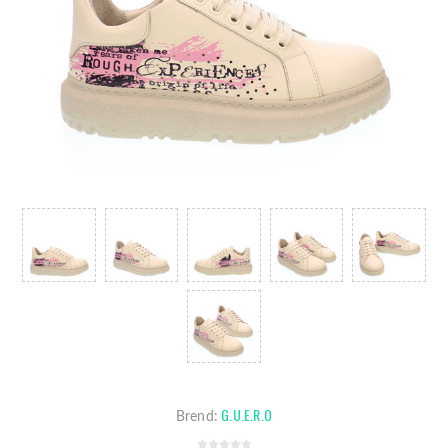
G.U.E.R.O
Brend: