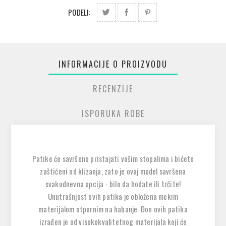
PODELI:
INFORMACIJE O PROIZVODU
RECENZIJE
ISPORUKA ROBE
Patike će savršeno pristajati vašim stopalima i bićete
zaštićeni od klizanja, zato je ovaj model savršena
svakodnevna opcija - bilo da hodate ili trčite!
Unutrašnjost ovih patika je obložena mekim
materijalom otpornim na habanje. Đon ovih patika
izrađen je od visokokvalitetnog materijala koji će