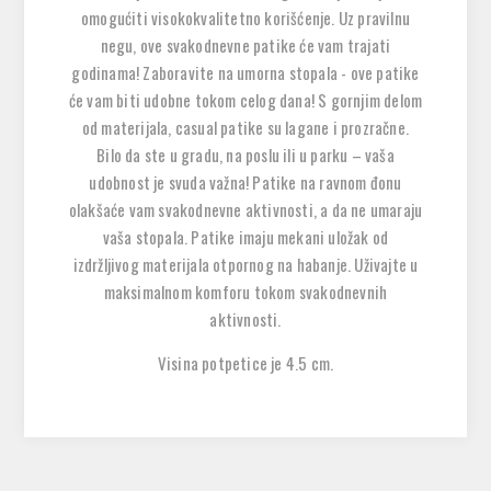
omogućiti visokokvalitetno korišćenje. Uz pravilnu
negu, ove svakodnevne patike će vam trajati
godinama! Zaboravite na umorna stopala - ove patike
će vam biti udobne tokom celog dana! S gornjim delom
od materijala, casual patike su lagane i prozračne.
Bilo da ste u gradu, na poslu ili u parku – vaša
udobnost je svuda važna! Patike na ravnom đonu
olakšaće vam svakodnevne aktivnosti, a da ne umaraju
vaša stopala. Patike imaju mekani uložak od
izdržljivog materijala otpornog na habanje. Uživajte u
maksimalnom komforu tokom svakodnevnih
aktivnosti.
Visina potpetice je 4.5 cm.