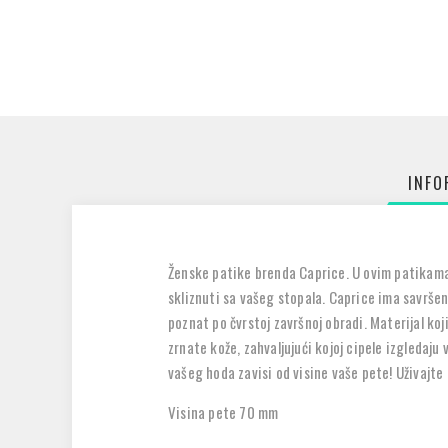
INFO
Ženske patike brenda Caprice. U ovim patikama
skliznuti sa vašeg stopala. Caprice ima savršene
poznat po čvrstoj završnoj obradi. Materijal ko
zrnate kože, zahvaljujući kojoj cipele izgledaj
vašeg hoda zavisi od visine vaše pete! Uživajte
Visina pete 70 mm