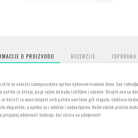
RMACIJE O PROIZVODU
RECENZIJE
ISPORUKA
 ćete se osećati samopouzdano uprkos njihovom visokom đonu. Sve zahvaljuj
 patike za šetnju, pa je važno da budu izdržljive i udobne. Birajte one sa đ
ji se koristi za unutrašnjost ovih patika savršeno grli stopalo, olakšava hod
u vrlo elegantno, a ujedno su i udobne i vodootporne. Kožni uložak pružiće m
 u potpunoj udobnosti hodanja, bez obzira na udaljenost!