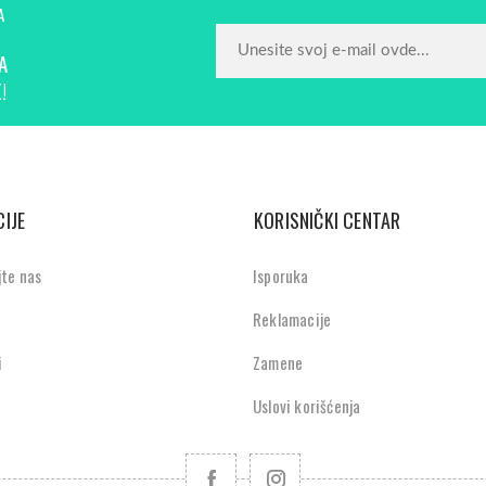
A
A
!
IJE
KORISNIČKI CENTAR
jte nas
Isporuka
Reklamacije
i
Zamene
Uslovi korišćenja