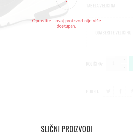
TABELA VELIČINA
Oprostite - ovaj proizvod nije više
dostupan.
ODABERITE VELIČINU
KOLIČINA:
PODELI:
SLIČNI PROIZVODI