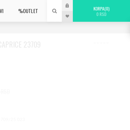
KORPA
0
VI
%OUTLET
0 RSD
CAPRICE 23709
 RSD
23709/25 023