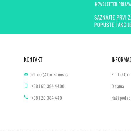
NEWSLETTER PRIJAV
SAZNAJTE PRVI Z
POPUSTE I AKCIJE
KONTAKT
INFORMAC
office@trefshoes.rs
Kontaktira
+381 65 384 4400
O nama
+381 20 384 440
Naši podac