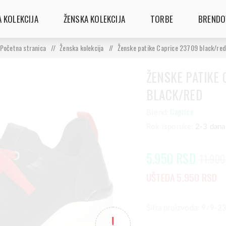
 KOLEKCIJA
ŽENSKA KOLEKCIJA
TORBE
BRENDO
Početna stranica
/
Ženska kolekcija
/
Ženske patike Caprice 23709 black/red
ŽENSKE PATIKE 
BLACK/RED
Caprice
Brend:
Rok isporuke:
2-3 dana
5.950 RSD
11.900
UŠTEDA 5.950 RSD
Šifra proizvoda: 9/9-