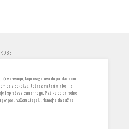
 ROBE
ući vezivanju, koje osigurava da patike neće
onom od visokokvalitetnog materijala koji je
anje i sprečava zamor nogu. Patike od prirodne
eku potporu vašem stopalu. Nemojte da dužina