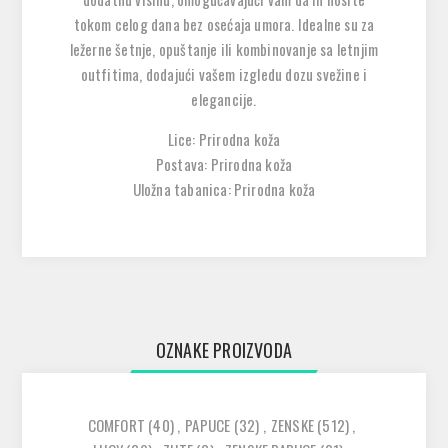
tokom celog dana bez osećaja umora. Idealne su za
ležerne šetnje, opuštanje ili kombinovanje sa letnjim
outfitima, dodajući vašem izgledu dozu svežine i
elegancije.
Lice: Prirodna koža
Postava: Prirodna koža
Uložna tabanica: Prirodna koža
OZNAKE PROIZVODA
COMFORT
(40)
,
PAPUCE
(32)
,
ZENSKE
(512)
,