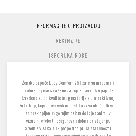
INFORMACIJE O PROIZVODU
RECENZIJE
ISPORUKA ROBE
Ženske papuče Lucy Comfort Z51 žute su moderne i
udobne papuče savršene za tople dane. Ove papuče
izrađene su od kvalitetnog materijala u atraktivnoj
žutoj boji, koja unosi vedrinu i stil u vašu obuću. Dizajn
sa preklopljenim gornjim delom dodaje zanimljiv
vizuelni efekat i osigurava udobno pristajanje.
Srednje visoka blok potpetica pruža stabilnost i
dodatnu visinu, omogućavajući vam da ih nosite