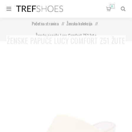
0
Početna stranica
/
Ženska kolekcija
/
Ženske papuče Lucy Comfort Z51 žute
ŽENSKE PAPUČE LUCY COMFORT Z51 ŽUTE