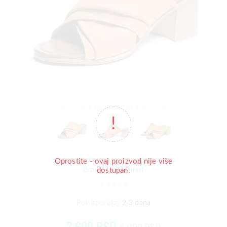
Oprostite - ovaj proizvod nije više
Lucy Comfort
Brend:
dostupan.
Rok isporuke:
2-3 dana
3.600 RSD