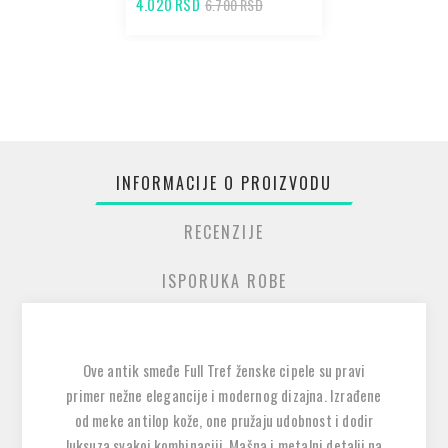
4.020 RSD
6.700 RSD
INFORMACIJE O PROIZVODU
RECENZIJE
ISPORUKA ROBE
Ove antik smeđe Full Tref ženske cipele su pravi
primer nežne elegancije i modernog dizajna. Izrađene
od meke antilop kože, one pružaju udobnost i dodir
luksuza svakoj kombinaciji. Mašna i metalni detalji na