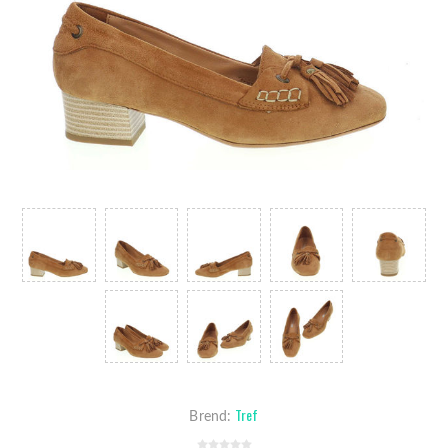
Tref
Brend: