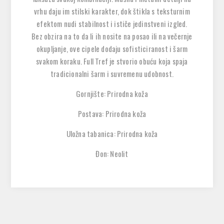
vrhu daju im stilski karakter, dok štikla s teksturnim
efektom nudi stabilnost i ističe jedinstveni izgled.
Bez obzira na to da li ih nosite na posao ili na večernje
okupljanje, ove cipele dodaju sofisticiranost i šarm
svakom koraku. Full Tref je stvorio obuću koja spaja
tradicionalni šarm i suvremenu udobnost.
Gornjište: Prirodna koža
Postava: Prirodna koža
Uložna tabanica: Prirodna koža
Đon: Neolit