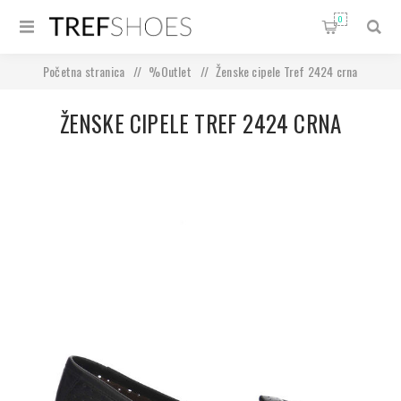
0
Početna stranica
/
%Outlet
/
Ženske cipele Tref 2424 crna
ŽENSKE CIPELE TREF 2424 CRNA