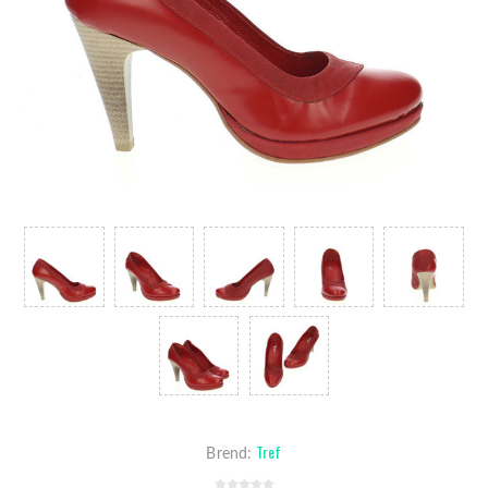
Tref
Brend: