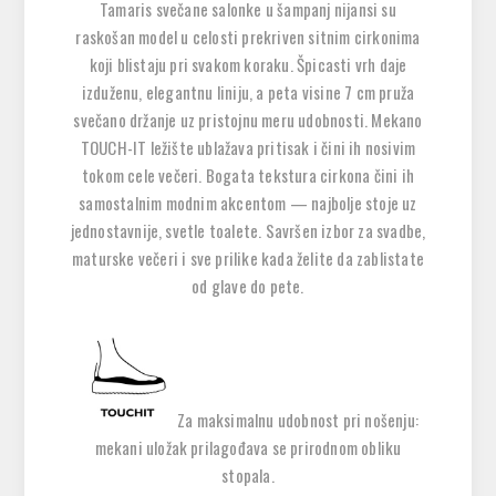
Tamaris svečane salonke u šampanj nijansi su
raskošan model u celosti prekriven sitnim cirkonima
koji blistaju pri svakom koraku. Špicasti vrh daje
izduženu, elegantnu liniju, a peta visine 7 cm pruža
svečano držanje uz pristojnu meru udobnosti. Mekano
TOUCH-IT ležište ublažava pritisak i čini ih nosivim
tokom cele večeri. Bogata tekstura cirkona čini ih
samostalnim modnim akcentom — najbolje stoje uz
jednostavnije, svetle toalete. Savršen izbor za svadbe,
maturske večeri i sve prilike kada želite da zablistate
od glave do pete.
Za maksimalnu udobnost pri nošenju:
mekani uložak prilagođava se prirodnom obliku
stopala.