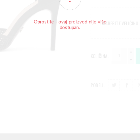
Oprostite - ovaj proizvod nije više
ODABERITE VELIČINU
dostupan.
KOLIČINA:
PODELI: