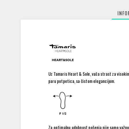
INFO
Uz Tamaris Heart & Sole, vaša strast za visoki
paru potpetica, sa čistom elegancijom.
Za optimalnu udobnost nošenja nije samo važno i