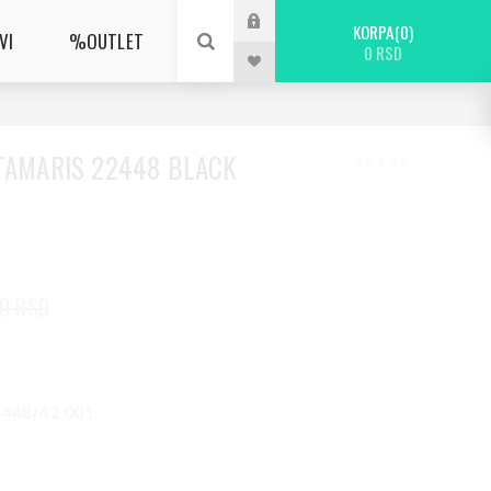
KORPA
0
VI
%OUTLET
0 RSD
 TAMARIS 22448 BLACK
90 RSD
22448/42 001