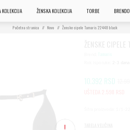
 KOLEKCIJA
ŽENSKA KOLEKCIJA
TORBE
BRENDO
Početna stranica
/
Novo
/
Ženske cipele Tamaris 22448 black
ŽENSKE CIPELE
Tamaris
Brend:
Rok isporuke:
2-3 dana
10.392 RSD
12.9
UŠTEDA 2.598 RSD
Šifra proizvoda: 1/1-
TABELA VELIČINA