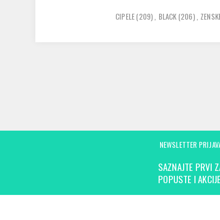
CIPELE
(209)
,
BLACK
(206)
,
ZENSK
NEWSLETTER PRIJAV
SAZNAJTE PRVI Z
POPUSTE I AKCIJE