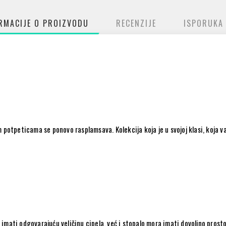
RMACIJE O PROIZVODU
RECENZIJE
ISPORUKA
m potpeticama se ponovo rasplamsava. Kolekcija koja je u svojoj klasi, koj
mati odgovarajuću veličinu cipela, već i stopalo mora imati dovoljno prosto