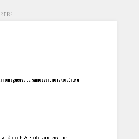
 ROBE
a vam omogućava da samouvereno iskoračite u
ra u širini. F ½ je udoban odgovor na