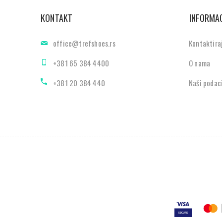
KONTAKT
INFORMAC
office@trefshoes.rs
Kontaktira
+381 65 384 4400
O nama
+381 20 384 440
Naši podac