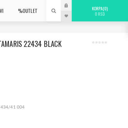
KORPA
0
VI
%OUTLET
0 RSD
 TAMARIS 22434 BLACK
22434/41 004