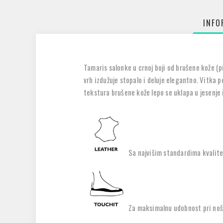
INFO
Tamaris salonke u crnoj boji od brušene kože (p
vrh izdužuje stopalo i deluje elegantno. Vitka 
tekstura brušene kože lepo se uklapa u jesenje 
Sa najvišim standardima kvalite
Za maksimalnu udobnost pri noše