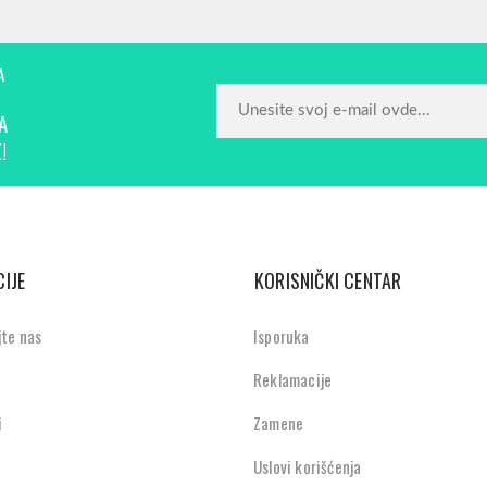
A
A
!
IJE
KORISNIČKI CENTAR
jte nas
Isporuka
Reklamacije
i
Zamene
Uslovi korišćenja