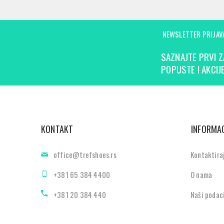
NEWSLETTER PRIJAV
SAZNAJTE PRVI Z
POPUSTE I AKCIJE
KONTAKT
INFORMAC
office@trefshoes.rs
Kontaktira
+381 65 384 4400
O nama
+381 20 384 440
Naši podac