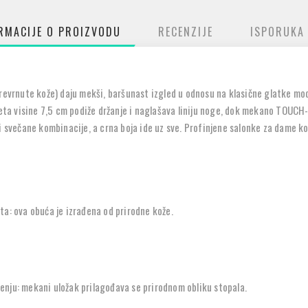
RMACIJE O PROIZVODU
RECENZIJE
ISPORUKA
revrnute kože) daju mekši, baršunast izgled u odnosu na klasične glatke mode
peta visine 7,5 cm podiže držanje i naglašava liniju noge, dok mekano TOUCH-
i svečane kombinacije, a crna boja ide uz sve. Profinjene salonke za dame ko
ta: ova obuća je izrađena od prirodne kože.
nju: mekani uložak prilagođava se prirodnom obliku stopala.