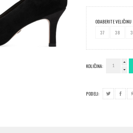
ODABERITE VELIČINU
37
38
3
KOLIČINA:
PODELI: