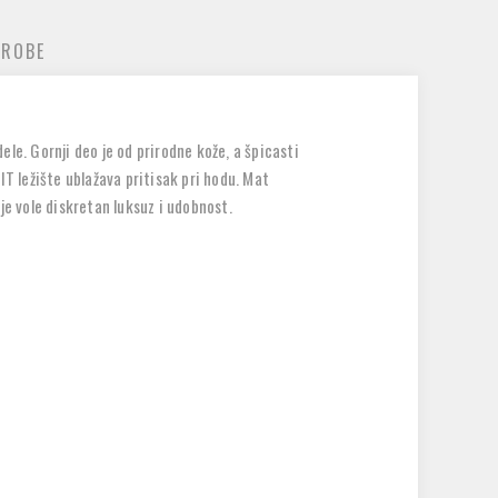
 ROBE
le. Gornji deo je od prirodne kože, a špicasti
IT ležište ublažava pritisak pri hodu. Mat
je vole diskretan luksuz i udobnost.