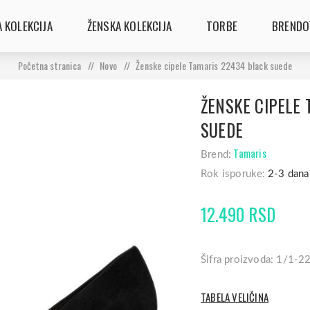
 KOLEKCIJA
ŽENSKA KOLEKCIJA
TORBE
BRENDO
Početna stranica
/
Novo
/
Ženske cipele Tamaris 22434 black suede
ŽENSKE CIPELE
SUEDE
Tamaris
Brend:
Rok isporuke:
2-3 dana
12.490 RSD
Šifra proizvoda: 1/1-
TABELA VELIČINA