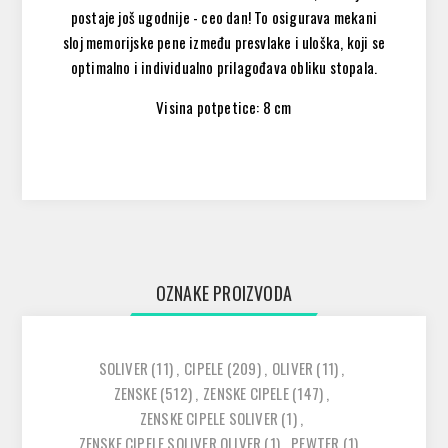
postaje još ugodnije - ceo dan! To osigurava mekani
sloj memorijske pene između presvlake i uloška, ​​koji se
optimalno i individualno prilagođava obliku stopala.
Visina potpetice: 8 cm
OZNAKE PROIZVODA
SOLIVER
(11)
,
CIPELE
(209)
,
OLIVER
(11)
,
ZENSKE
(512)
,
ZENSKE CIPELE
(147)
,
ZENSKE CIPELE SOLIVER
(1)
,
ZENSKE CIPELE SOLIVER OLIVER
(1)
,
PEWTER
(1)
,