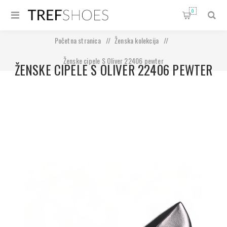
0
Početna stranica
/
Ženska kolekcija
/
Ženske cipele S Oliver 22406 pewter
ŽENSKE CIPELE S OLIVER 22406 PEWTER