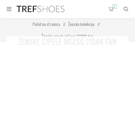
0
Početna stranica
/
Ženska kolekcija
/
Ženske cipele mGess 21084 tan
ŽENSKE CIPELE MGESS 21084 TAN