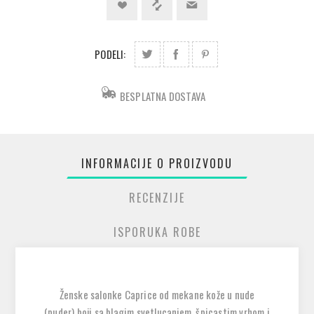
PODELI:
BESPLATNA DOSTAVA
INFORMACIJE O PROIZVODU
RECENZIJE
ISPORUKA ROBE
Ženske salonke Caprice od mekane kože u nude
(puder) boji sa blagim svetlucanjem, špicastim vrhom i