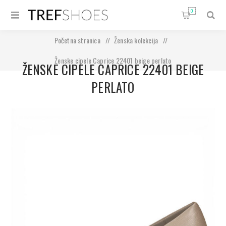
0
Početna stranica
/
Ženska kolekcija
/
Ženske cipele Caprice 22401 beige perlato
ŽENSKE CIPELE CAPRICE 22401 BEIGE
PERLATO