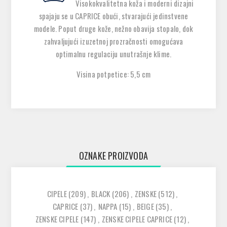
Visokokvalitetna koža i moderni dizajni
spajaju se u CAPRICE obući, stvarajući jedinstvene
modele. Poput druge kože, nežno obavija stopalo, dok
zahvaljujući izuzetnoj prozračnosti omogućava
optimalnu regulaciju unutrašnje klime.
Visina potpetice: 5,5 cm
OZNAKE PROIZVODA
CIPELE
(209)
,
BLACK
(206)
,
ZENSKE
(512)
,
CAPRICE
(37)
,
NAPPA
(15)
,
BEIGE
(35)
,
ZENSKE CIPELE
(147)
,
ZENSKE CIPELE CAPRICE
(12)
,