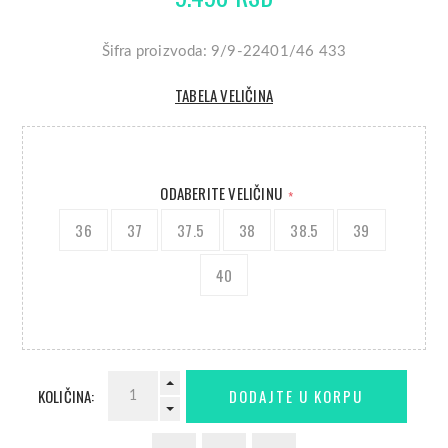
Šifra proizvoda: 9/9-22401/46 433
TABELA VELIČINA
ODABERITE VELIČINU
*
36
37
37.5
38
38.5
39
40
KOLIČINA: