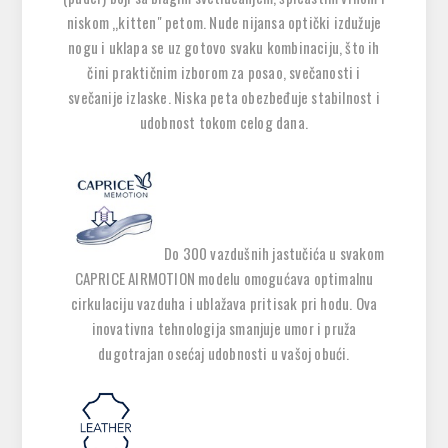
niskom „kitten" petom. Nude nijansa optički izdužuje
nogu i uklapa se uz gotovo svaku kombinaciju, što ih
čini praktičnim izborom za posao, svečanosti i
svečanije izlaske. Niska peta obezbeđuje stabilnost i
udobnost tokom celog dana.
Do 300 vazdušnih jastučića u svakom
CAPRICE AIRMOTION modelu omogućava optimalnu
cirkulaciju vazduha i ublažava pritisak pri hodu. Ova
inovativna tehnologija smanjuje umor i pruža
dugotrajan osećaj udobnosti u vašoj obući.