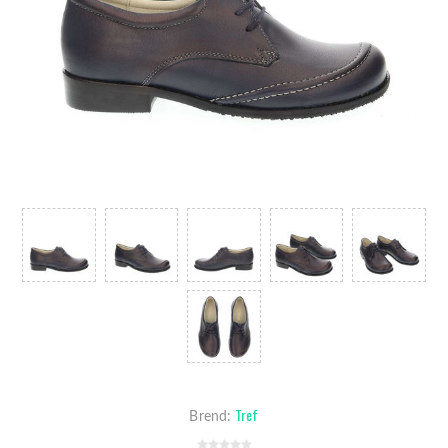
Tref
Brend: