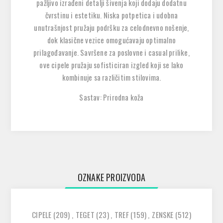
pažljivo izrađeni detalji šivenja koji dodaju dodatnu
čvrstinu i estetiku. Niska potpetica i udobna
unutrašnjost pružaju podršku za celodnevno nošenje,
dok klasične vezice omogućavaju optimalno
prilagođavanje. Savršene za poslovne i casual prilike,
ove cipele pružaju sofisticiran izgled koji se lako
kombinuje sa različitim stilovima.
Sastav: Prirodna koža
OZNAKE PROIZVODA
CIPELE
(209)
,
TEGET
(23)
,
TREF
(159)
,
ZENSKE
(512)