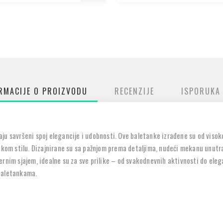
RMACIJE O PROIZVODU
RECENZIJE
ISPORUKA
ju savršeni spoj elegancije i udobnosti. Ove baletanke izrađene su od visok
vakom stilu. Dizajnirane su sa pažnjom prema detaljima, nudeći mekanu unut
rnim sjajem, idealne su za sve prilike – od svakodnevnih aktivnosti do eleg
baletankama.