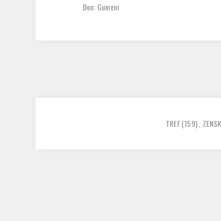
Đon: Gumeni
TREF
(159)
,
ZENSK