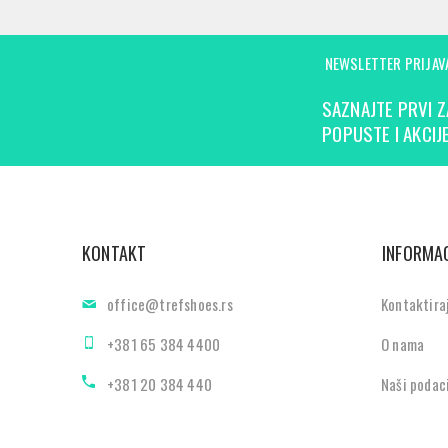
NEWSLETTER PRIJAV
SAZNAJTE PRVI Z
POPUSTE I AKCIJE
KONTAKT
INFORMAC
office@trefshoes.rs
Kontaktira
+381 65 384 4400
O nama
+381 20 384 440
Naši podac