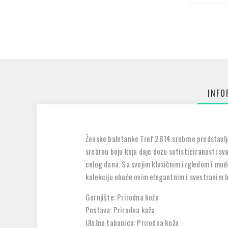
INFO
Ženske baletanke Tref 2814 srebrne predstavlja
srebrnu boju koja daje dozu sofisticiranosti s
celog dana. Sa svojim klasičnim izgledom i mode
kolekciju obuće ovim elegantnim i svestranim 
Gornjište: Prirodna koža
Postava: Prirodna koža
Uložna tabanica: Prirodna koža