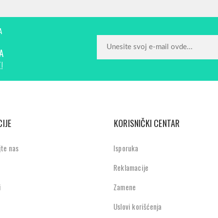
A
A
!
IJE
KORISNIČKI CENTAR
jte nas
Isporuka
Reklamacije
i
Zamene
Uslovi korišćenja