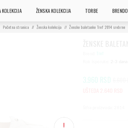
 KOLEKCIJA
ŽENSKA KOLEKCIJA
TORBE
BRENDO
Početna stranica
/
Ženska kolekcija
/
Ženske baletanke Tref 2814 srebrne
ŽENSKE BALETA
Tref
Brend:
Rok isporuke:
2-3 dana
3.960 RSD
6.600
UŠTEDA 2.640 RSD
Šifra proizvoda: 2814