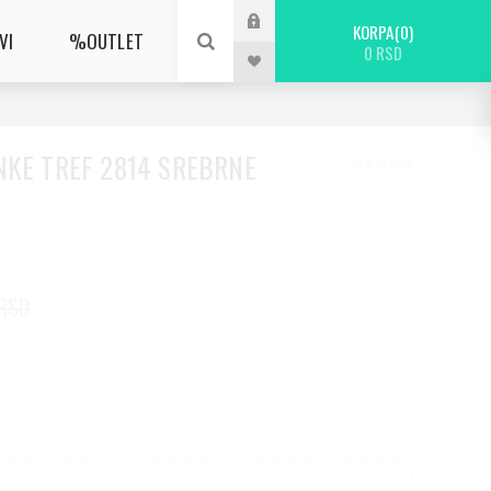
KORPA
0
VI
%OUTLET
0 RSD
NKE TREF 2814 SREBRNE
 RSD