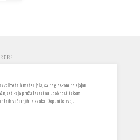
 ROBE
okvalitetnih materijala, sa naglaskom na sjajnu
rašnjost koja pruža izuzetnu udobnost tokom
antnih večernjih izlazaka. Dopunite svoju