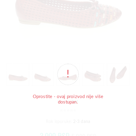
Oprostite - ovaj proizvod nije više
Tref
Brend:
dostupan.
Rok isporuke:
2-3 dana
3.000 RSD