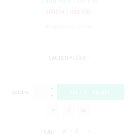
5.800 RSD
UŠTEDA 2.320 RSD
Šifra proizvoda: C4713
ODABERITE VELIČINU
*
KOLIČINA:
PODELI: