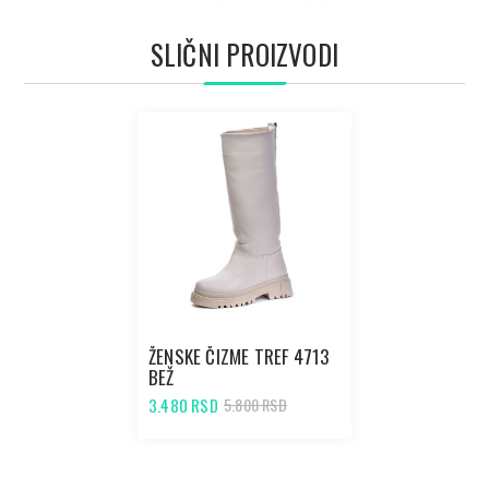
SLIČNI PROIZVODI
ŽENSKE ČIZME TREF 4713
BEŽ
3.480 RSD
5.800 RSD