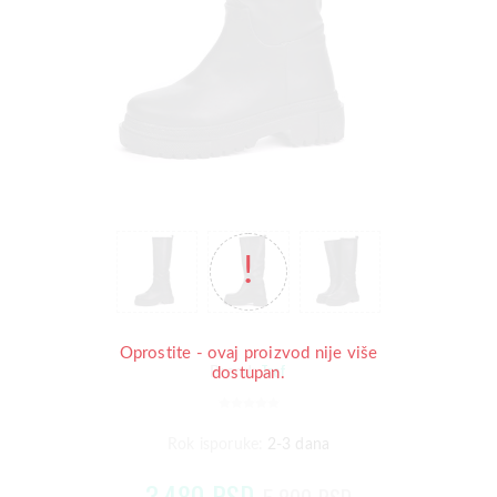
Oprostite - ovaj proizvod nije više
Tref
Brend:
dostupan.
Rok isporuke:
2-3 dana
3.480 RSD