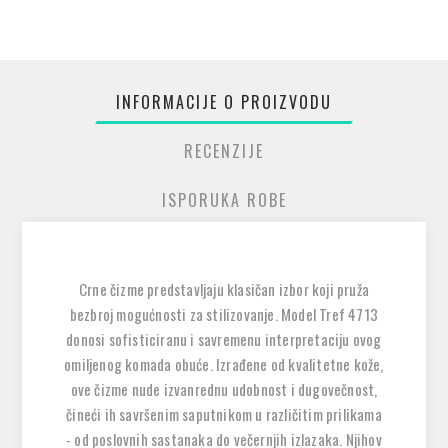
INFORMACIJE O PROIZVODU
RECENZIJE
ISPORUKA ROBE
Crne čizme predstavljaju klasičan izbor koji pruža
bezbroj mogućnosti za stilizovanje. Model Tref 4713
donosi sofisticiranu i savremenu interpretaciju ovog
omiljenog komada obuće. Izrađene od kvalitetne kože,
ove čizme nude izvanrednu udobnost i dugovečnost,
čineći ih savršenim saputnikom u različitim prilikama
- od poslovnih sastanaka do večernjih izlazaka. Njihov