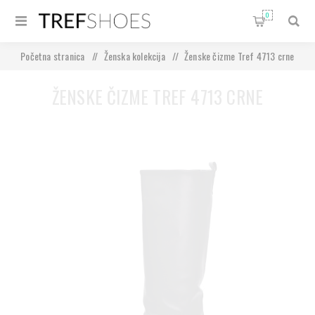
0
Početna stranica
/
Ženska kolekcija
/
Ženske čizme Tref 4713 crne
ŽENSKE ČIZME TREF 4713 CRNE