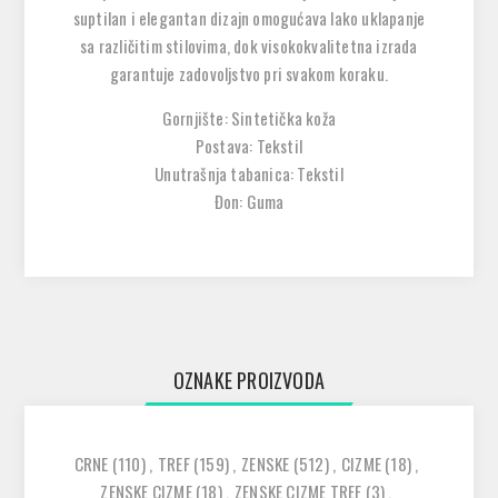
suptilan i elegantan dizajn omogućava lako uklapanje
sa različitim stilovima, dok visokokvalitetna izrada
garantuje zadovoljstvo pri svakom koraku.
Gornjište: Sintetička koža
Postava: Tekstil
Unutrašnja tabanica: Tekstil
Đon: Guma
OZNAKE PROIZVODA
CRNE
(110)
,
TREF
(159)
,
ZENSKE
(512)
,
CIZME
(18)
,
ZENSKE CIZME
(18)
,
ZENSKE CIZME TREF
(3)
,