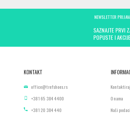
NEWSLETTER PRIJAV
SAZNAJTE PRVI Z
POPUSTE I AKCIJE
KONTAKT
INFORMAC
office@trefshoes.rs
Kontaktira
+381 65 384 4400
O nama
+381 20 384 440
Naši podac