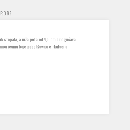
 ROBE
ik stopala, a niža peta od 4,5 cm omogućava
omoricama koje poboljšavaju cirkulaciju