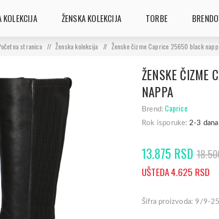
 KOLEKCIJA
ŽENSKA KOLEKCIJA
TORBE
BRENDO
Početna stranica
/
Ženska kolekcija
/
Ženske čizme Caprice 25650 black napp
ŽENSKE ČIZME 
NAPPA
Caprice
Brend:
Rok isporuke:
2-3 dana
13.875 RSD
18.50
UŠTEDA 4.625 RSD
Šifra proizvoda: 9/9-