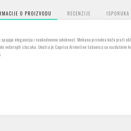
RMACIJE O PROIZVODU
RECENZIJE
ISPORUKA
 spajaju eleganciju i svakodnevnu udobnost. Mekana prirodna koža prati obl
o večernjih izlazaka. Unutra je Caprice Airmotion tabanica sa vazdušnim k
.