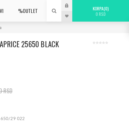
KORPA
0
VI
%OUTLET
0 RSD
a
CAPRICE 25650 BLACK
0 RSD
25650/29 022