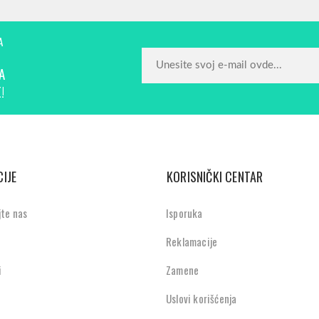
A
A
!
IJE
KORISNIČKI CENTAR
jte nas
Isporuka
Reklamacije
i
Zamene
Uslovi korišćenja