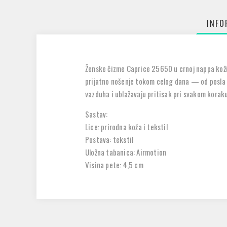
INFO
Ženske čizme Caprice 25650 u crnoj nappa koži
prijatno nošenje tokom celog dana — od posla d
vazduha i ublažavaju pritisak pri svakom koraku
Sastav:
Lice: prirodna koža i tekstil
Postava: tekstil
Uložna tabanica: Airmotion
Visina pete: 4,5 cm