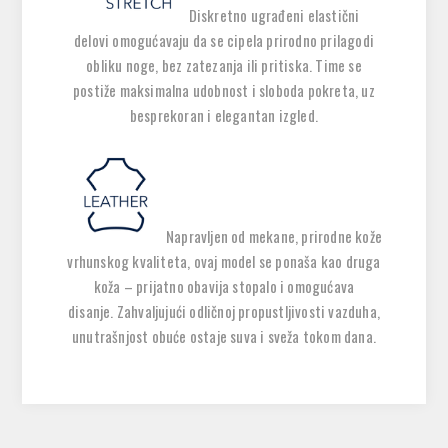
Diskretno ugrađeni
elastični
delovi
omogućavaju da se cipela
prirodno prilagodi
obliku noge
, bez zatezanja ili pritiska. Time se
postiže
maksimalna udobnost i sloboda pokreta
, uz
besprekoran i elegantan izgled.
Napravljen od
mekane, prirodne kože
vrhunskog kvaliteta
, ovaj model se ponaša kao
druga
koža
– prijatno obavija stopalo i omogućava
disanje. Zahvaljujući odličnoj
propustljivosti vazduha
,
unutrašnjost obuće ostaje suva i sveža tokom dana.