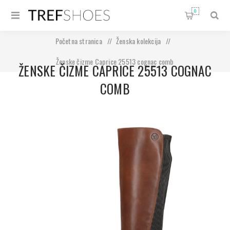
0
Početna stranica
/
Ženska kolekcija
/
Ženske čizme Caprice 25513 cognac comb
ŽENSKE ČIZME CAPRICE 25513 COGNAC
COMB