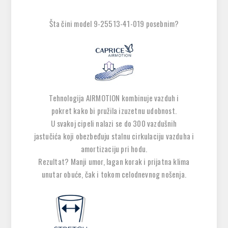
Šta čini model
9-25513-41-019
posebnim?
Tehnologija
AIRMOTION
kombinuje
vazduh i
pokret
kako bi pružila izuzetnu udobnost.
U svakoj cipeli nalazi se
do 300 vazdušnih
jastučića
koji obezbeđuju stalnu cirkulaciju vazduha i
amortizaciju pri hodu.
Rezultat?
Manji umor, lagan korak i prijatna klima
unutar obuće
, čak i tokom celodnevnog nošenja.