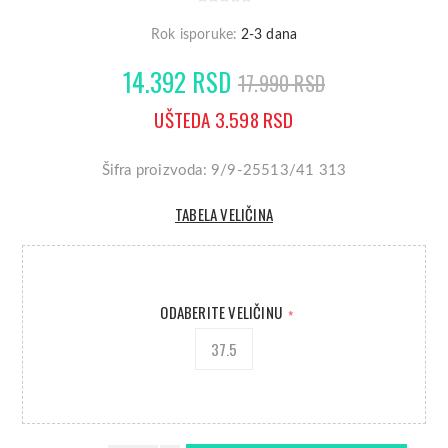
Rok isporuke:
2-3 dana
14.392 RSD
17.990 RSD
UŠTEDA 3.598 RSD
Šifra proizvoda: 9/9-25513/41 313
TABELA VELIČINA
ODABERITE VELIČINU
*
37.5